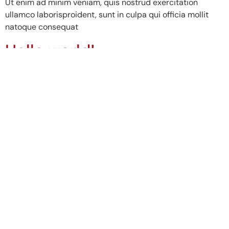
Ut enim ad minim veniam, quis nostrud exercitation
ullamco laborisproident, sunt in culpa qui officia mollit
natoque consequat
Hello world!
Welcome to WordPress. This is your first post. Edit or
delete it, then start writing!